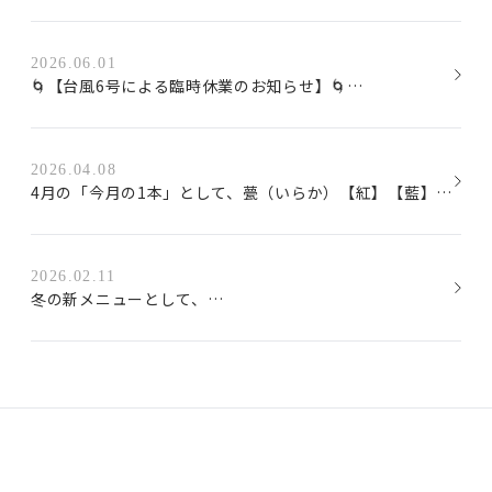
2026.06.01
🌀【台風6号による臨時休業のお知らせ】🌀

本日は台風6号の影響により、お客様とスタッフの安全を最
優先に考え、終日臨時休業とさせていただきます。

2026.04.08
4月の「今月の1本」として、甍（いらか）【紅】【藍】を
ご来店を予定されていたお客様にはご迷惑をおかけし、誠
ご用意しております。

に申し訳ございません。

【紅】は華やかな香りと軽快な辛口で、天ぷらやお刺身と
明日は通常通り営業を予定しております。

2026.02.11
相性の良い一本。

※今後の天候状況により変更となる場合は、改めてご案内
冬の新メニューとして、

【藍】は上品な香りと深みのある味わいで、肉料理や煮付
いたします。

海鮮を贅沢に使用したトマト鍋の提供を開始しました。

けにおすすめです。

ズワイガニ爪、はまぐり、白身魚、ムール貝、海老など、

飲み比べも可能です。

旨味の強い海の幸をふんだんに使用し、

ワイングラスとお猪口での味わいの違いもぜひお楽しみく
トマトのコクと合わせて濃厚で満足感のある味わいに仕上
ださい。

げています。

作為四月的「本月精選」，我們為您準備了「甍（Iraka）」
的【紅】與【藍】兩款。

寒い季節にぴったりの、
