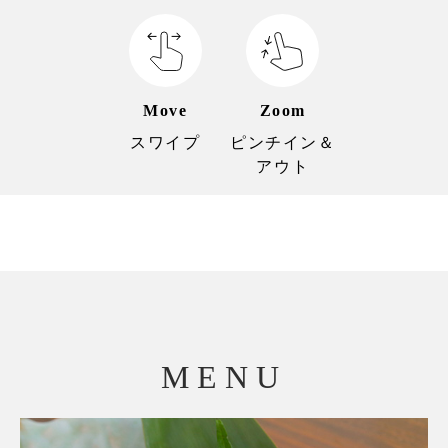
hearty taste.

Perfect for the cold season,

this is our recommended hot pot for winter.

Move
Zoom
スワイプ
ピンチイン＆
アウト
MENU